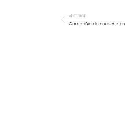
NAVEGACIÓN
ANTERIOR
ENTRE
Compañia de ascensores
Álbum
anterior:
ÁLBUMES