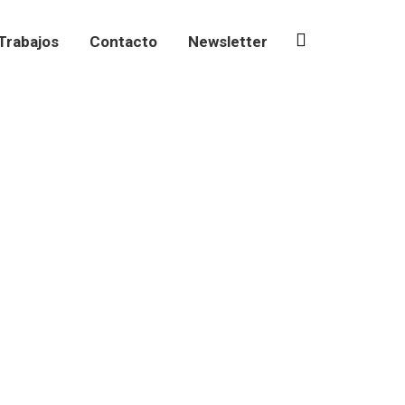
Trabajos
Contacto
Newsletter
Instagram
page
opens
in
new
window