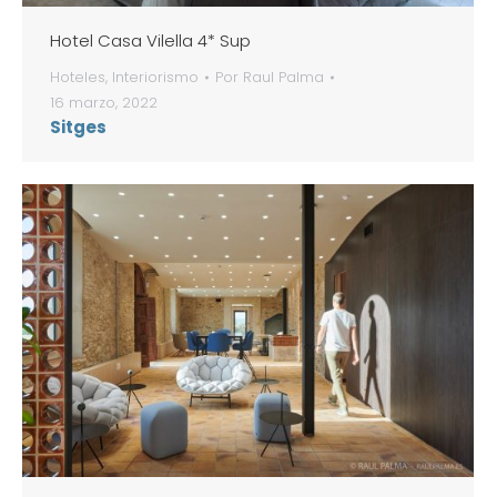
Hotel Casa Vilella 4* Sup
Hoteles
,
Interiorismo
Por
Raul Palma
16 marzo, 2022
Sitges